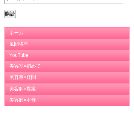
ー
ル
ア
ド
ホーム
レ
風間将至
ス
YouTube
美容室×初めて
美容室×疑問
美容師×提案
美容師×本音