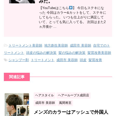
みた。
【YouTubeはこちら
】 今日もステキにな
った 今回はカラー&カットをして、ステキに
してもらった。 いつも仕上がりに満足して
いて、とっても気に入ってる。 次回はまた2
ヵ月後か ...
-
トリートメント美容師
,
地方創生美容師
,
成田市 美容師
,
自宅でのト
リートメント
,
頭皮の悩みの解決策
,
髪の悩みの解決策
,
髪質改善美容師
-
シャンプー剤
,
トリートメント
,
成田市 美容師
,
頭皮
,
髪質改善
関連記事
ヘアスタイル
ヘアーループス成田店
成田市 美容師
風間将至
メンズのカラーはアッシュで外国人