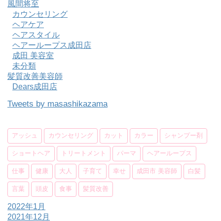
風間将至
カウンセリング
ヘアケア
ヘアスタイル
ヘアーループス成田店
成田 美容室
未分類
髪質改善美容師
Dears成田店
Tweets by masashikazama
アッシュ
カウンセリング
カット
カラー
シャンプー剤
ショートヘア
トリートメント
パーマ
ヘアーループス
仕事
健康
大人
子育て
幸せ
成田市 美容師
白髪
言葉
頭皮
食事
髪質改善
2022年1月
2021年12月