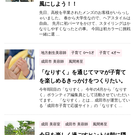
風にしよう！！
先日、高校を卒業されたメンズのお客様がいらっし
ゃいました。 春から大学生なので、ヘアスタイルは
自由。 先月に初パーマをかけて、スタイリングはか
なりしやすくなったとの事。 今回は初カラーに挑戦
一緒に選 ...
地方創生美容師
子育て 0〜3才
子育て 4才〜
成田市 美容師
風間将至
「なりすく」を通じてママが子育て
を楽しめるきっかけをつくりたい。
今年8回目の「なりすく」 今年の4月から「なりす
く」ボランティア編集員として活動させていただい
てます。 「なりすく」とは... 成田市が運営してい
る「成田市子育て応援サイト」の「なりすく ...
成田 美容室
成田市 美容師
風間将至
今日を楽しく過ごすヒントは朝に隠