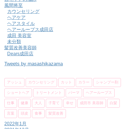
風間将至
カウンセリング
ヘアケア
ヘアスタイル
ヘアーループス成田店
成田 美容室
未分類
髪質改善美容師
Dears成田店
Tweets by masashikazama
アッシュ
カウンセリング
カット
カラー
シャンプー剤
ショートヘア
トリートメント
パーマ
ヘアーループス
仕事
健康
大人
子育て
幸せ
成田市 美容師
白髪
言葉
頭皮
食事
髪質改善
2022年1月