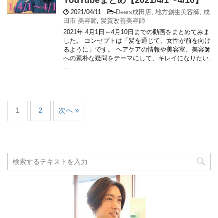
YouTubeまとめ【2021/4/1〜4/10】
2021/04/11
-
Dears成田店
,
地方創生美容師
,
成
田市 美容師
,
髪質改善美容師
2021年 4月1日～4月10日までの動画をまとめてみま
した。 コンセプトは「髪を通じて、女性が前を向け
るように」です。 ヘアケアの情報や美容室、美容師
への素朴な疑問をテーマにして、キレイになりたい.
...
1
2
次へ »