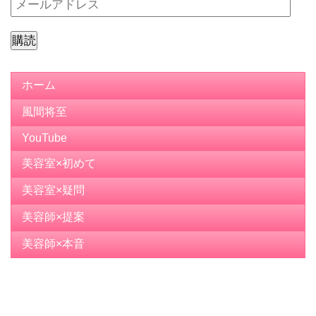
メ
ー
ル
ア
ド
ホーム
レ
風間将至
ス
YouTube
美容室×初めて
美容室×疑問
美容師×提案
美容師×本音