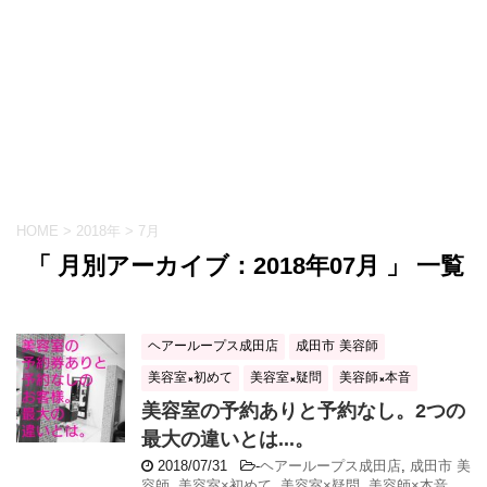
HOME
>
2018年
>
7月
「 月別アーカイブ：2018年07月 」 一覧
ヘアーループス成田店
成田市 美容師
美容室×初めて
美容室×疑問
美容師×本音
美容室の予約ありと予約なし。2つの
最大の違いとは...。
2018/07/31
-
ヘアーループス成田店
,
成田市 美
容師
,
美容室×初めて
,
美容室×疑問
,
美容師×本音