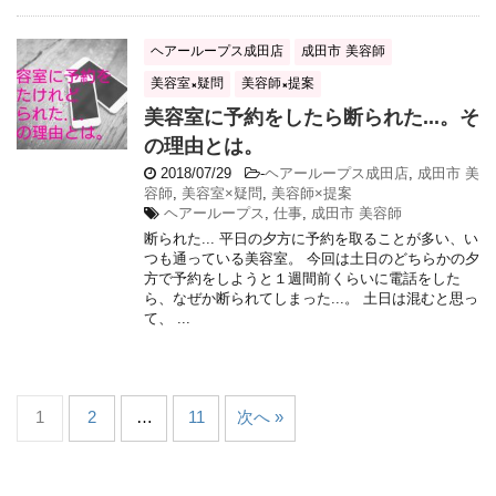
ヘアーループス成田店
成田市 美容師
美容室×疑問
美容師×提案
美容室に予約をしたら断られた...。そ
の理由とは。
2018/07/29
-
ヘアーループス成田店
,
成田市 美
容師
,
美容室×疑問
,
美容師×提案
ヘアーループス
,
仕事
,
成田市 美容師
断られた... 平日の夕方に予約を取ることが多い、い
つも通っている美容室。 今回は土日のどちらかの夕
方で予約をしようと１週間前くらいに電話をした
ら、なぜか断られてしまった...。 土日は混むと思っ
て、 ...
1
2
…
11
次へ »