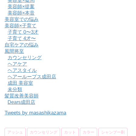
美容室×疑問
美容師×提案
美容師×本音
美容室での悩み
美容師×子育て
子育て 0〜3才
子育て 4才〜
自宅ケアの悩み
風間将至
カウンセリング
ヘアケア
ヘアスタイル
ヘアーループス成田店
成田 美容室
未分類
髪質改善美容師
Dears成田店
Tweets by masashikazama
アッシュ
カウンセリング
カット
カラー
シャンプー剤