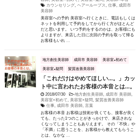
カウンセリング
,
ヘアーループス
,
仕事
,
成田市
美容師
美容室への予約 美容室へ行くときに、電話もしくは
ネットを利用して予約をしてから行く方がほとんど
だと思います。 いつ予約をするのかは、お客様にも
よりますが、来店した日に次回の予約を取って帰る
お客様もいれ ...
地方創生美容師
成田市 美容師
美容室×初めて
美容室×疑問
髪質改善美容師
「これだけはやめてほしい...。」カッ
ト中に言われたお客様の本音とは...。
2018/07/30
-
地方創生美容師
,
成田市 美容師
,
美容室×初めて
,
美容室×疑問
,
髪質改善美容師
仕事
,
成田市 美容師
,
言葉
お客様の本音 お客様は技術が良くても、接客が良く
ても、たった1つのことがきっかけで、来店されな
くなってしまうこともありえます。 その「不快」や
「不満」に思うことを、お客様から教えてもらうこ
とは、なかな ...