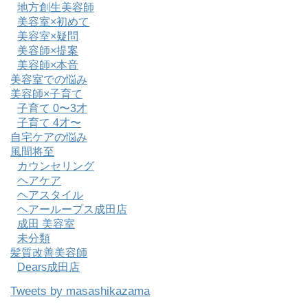
地方創生美容師
美容室×初めて
美容室×疑問
美容師×提案
美容師×本音
美容室での悩み
美容師×子育て
子育て 0〜3才
子育て 4才〜
自宅ケアの悩み
風間将至
カウンセリング
ヘアケア
ヘアスタイル
ヘアーループス成田店
成田 美容室
未分類
髪質改善美容師
Dears成田店
Tweets by masashikazama