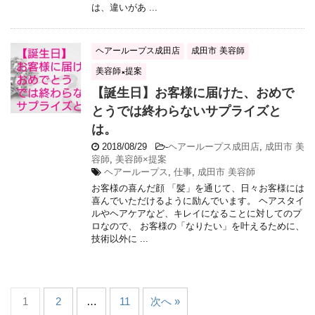
は、違いがあ ...
ヘアーループス成田店
成田市 美容師
美容師×提案
【誕生日】お客様に届けた、おめで
とうでは終わらないサプライズと
は。
2018/08/29
-
ヘアーループス成田店
,
成田市 美
容師
,
美容師×提案
ヘアーループス
,
仕事
,
成田市 美容師
お客様の喜んだ顔 「髪」を通じて、日々お客様には
喜んでいただけるように励んでいます。 ヘアスタイ
ルやヘアケアなど、キレイになることに対してのプ
ロなので、 お客様の「なりたい」を叶えるために、
技術以外に ...
1
2
…
11
次へ »