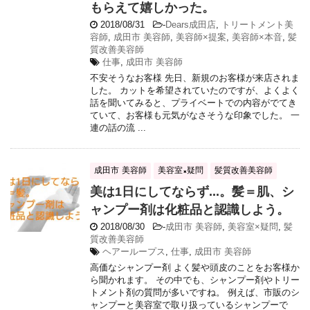
もらえて嬉しかった。
2018/08/31
-
Dears成田店
,
トリートメント美
容師
,
成田市 美容師
,
美容師×提案
,
美容師×本音
,
髪
質改善美容師
仕事
,
成田市 美容師
不安そうなお客様 先日、新規のお客様が来店されま
した。 カットを希望されていたのですが、よくよく
話を聞いてみると、プライベートでの内容がでてき
ていて、お客様も元気がなさそうな印象でした。 一
連の話の流 ...
成田市 美容師
美容室×疑問
髪質改善美容師
美は1日にしてならず...。髪＝肌、シ
ャンプー剤は化粧品と認識しよう。
2018/08/30
-
成田市 美容師
,
美容室×疑問
,
髪
質改善美容師
ヘアーループス
,
仕事
,
成田市 美容師
高価なシャンプー剤 よく髪や頭皮のことをお客様か
ら聞かれます。 その中でも、シャンプー剤やトリー
トメント剤の質問が多いですね。 例えば、市販のシ
ャンプーと美容室で取り扱っているシャンプーで