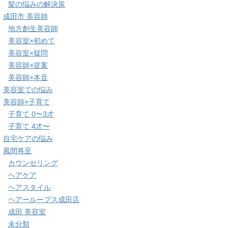
髪の悩みの解決策
成田市 美容師
地方創生美容師
美容室×初めて
美容室×疑問
美容師×提案
美容師×本音
美容室での悩み
美容師×子育て
子育て 0〜3才
子育て 4才〜
自宅ケアの悩み
風間将至
カウンセリング
ヘアケア
ヘアスタイル
ヘアーループス成田店
成田 美容室
未分類