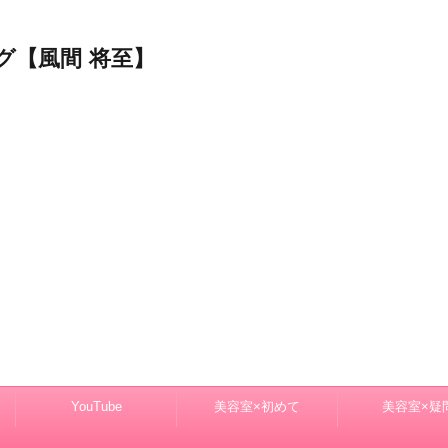
グ【風間 将至】
YouTube
美容室×初めて
美容室×疑