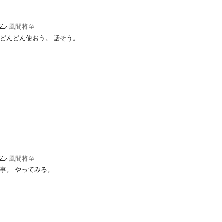
-
風間将至
どんどん使おう。 話そう。
-
風間将至
事。 やってみる。