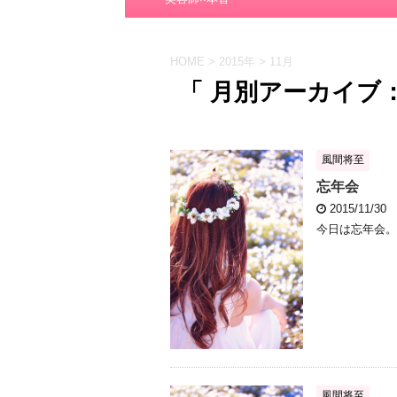
HOME
>
2015年
>
11月
「 月別アーカイブ：2
風間将至
忘年会
2015/11/30
今日は忘年会。
風間将至