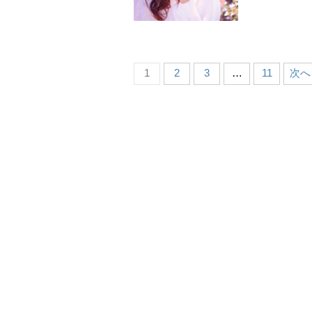
1
2
3
…
11
次へ 