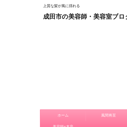
上質な髪が風に揺れる
成田市の美容師・美容室ブロ
ホーム
風間将至
美容師×本音