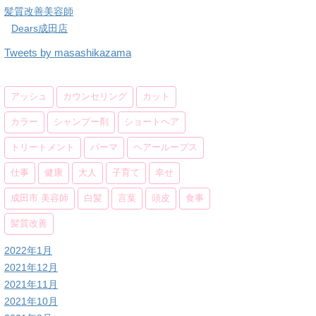
髪質改善美容師
Dears成田店
Tweets by masashikazama
アッシュ
カウンセリング
カット
カラー
シャンプー剤
ショートヘア
トリートメント
パーマ
ヘアーループス
仕事
健康
大人
子育て
幸せ
成田市 美容師
白髪
言葉
頭皮
食事
髪質改善
2022年1月
2021年12月
2021年11月
2021年10月