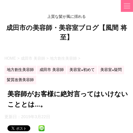
上質な髪が風に揺れる
成田市の美容師・美容室ブログ【風間 将
至】
HOME
>
成田市 美容師
>
地方創生美容師
>
地方創生美容師
成田市 美容師
美容室×初めて
美容室×疑問
髪質改善美容師
美容師がお客様に絶対言ってはいけない
こととは...。
更新日：
2019年3月22日