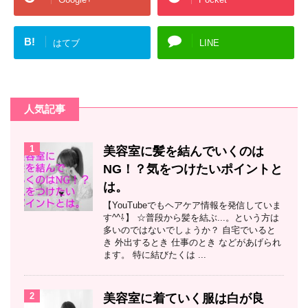
B!
はてブ
LINE
人気記事
1
美容室に髪を結んでいくのは
NG！？気をつけたいポイントと
は。
【YouTubeでもヘアケア情報を発信していま
す^^⇩】 ☆普段から髪を結ぶ...。という方は
多いのではないでしょうか？ 自宅でいると
き 外出するとき 仕事のとき などがあげられ
ます。 特に結びたくは ...
2
美容室に着ていく服は白が良