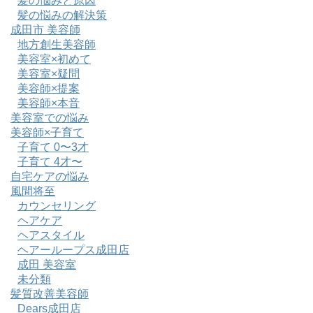
髪の悩みと原因
髪の悩みの解決策
成田市 美容師
地方創生美容師
美容室×初めて
美容室×疑問
美容師×提案
美容師×本音
美容室での悩み
美容師×子育て
子育て 0〜3才
子育て 4才〜
自宅ケアの悩み
風間将至
カウンセリング
ヘアケア
ヘアスタイル
ヘアーループス成田店
成田 美容室
未分類
髪質改善美容師
Dears成田店