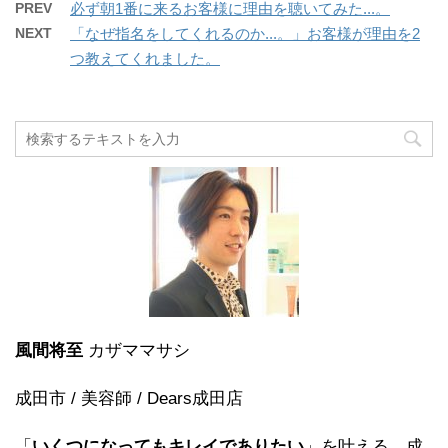
PREV
必ず朝1番に来るお客様に理由を聴いてみた...。
NEXT
「なぜ指名をしてくれるのか...。」お客様が理由を2
つ教えてくれました。
風間将至
カザママサシ
成田市 / 美容師 / Dears成田店
「
いくつになってもキレイでありたい
」を叶える、成