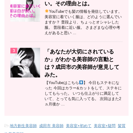
い。その理由とは。
YouTubeでも髪の情報を発信しています。
美容室に着ていく服は、どのように選んでい
ますか？ 普段より、ちょっとオシャレした
服。 普段着に近い服。 さまざまな心理や考
えがあると思い ...
3
「あなたが大切にされている
か」がわかる美容師の言動と
は？成田市の美容師が意見して
みた。
【YouTubeはこちら
】 今日もステキにな
った 今回はカラー&カットをして、ステキに
してもらった。 いつも仕上がりに満足して
いて、とっても気に入ってる。 次回はまた2
ヵ月後か ...
-
地方創生美容師
,
成田市 美容師
,
美容室×初めて
,
美容室×疑問
,
髪質