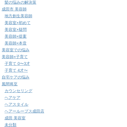
髪の悩みの解決策
成田市 美容師
地方創生美容師
美容室×初めて
美容室×疑問
美容師×提案
美容師×本音
美容室での悩み
美容師×子育て
子育て 0〜3才
子育て 4才〜
自宅ケアの悩み
風間将至
カウンセリング
ヘアケア
ヘアスタイル
ヘアーループス成田店
成田 美容室
未分類