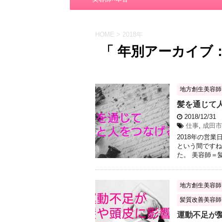
HOME
>
2018年
「 年別アーカイブ：2
地方創生美容師
髪を通じて
2018/12/31
仕事
,
成田市
2018年の営
という間ですね
た。 美容師＝髪
地方創生美容師
髪質改善美容師
運動不足が