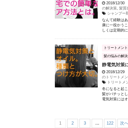
2018/12/30
の解決策
,
髪質
シャンプー
なんて経験はあ
康に一役かうこ
しくは定期的に
トリートメント
髪の悩みの解決
静電気対策
2018/12/29
のトリートメン
トリートメ
冬になると起こ
髪がバチッとし
電気対策にはオ
1
2
3
…
122
次へ