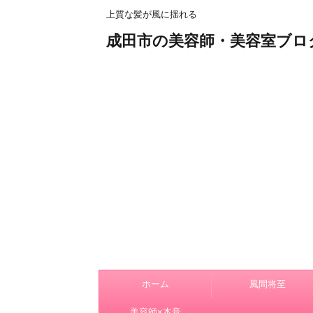
上質な髪が風に揺れる
成田市の美容師・美容室ブロ
ホーム
風間将至
美容師×本音