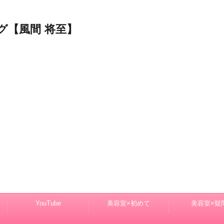
グ【風間 将至】
YouTube
美容室×初めて
美容室×疑