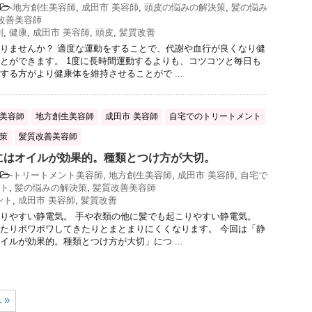
-
地方創生美容師
,
成田市 美容師
,
頭皮の悩みの解決策
,
髪の悩み
改善美容師
剤
,
健康
,
成田市 美容師
,
頭皮
,
髪質改善
りませんか？ 適度な運動をすることで、代謝や血行が良くなり健
とができます。 1度に長時間運動するよりも、コツコツと毎日も
する方がより健康体を維持させることがで ...
美容師
地方創生美容師
成田市 美容師
自宅でのトリートメント
策
髪質改善美容師
にはオイルが効果的。種類とつけ方が大切。
-
トリートメント美容師
,
地方創生美容師
,
成田市 美容師
,
自宅で
ト
,
髪の悩みの解決策
,
髪質改善美容師
ント
,
成田市 美容師
,
髪質改善
りやすい静電気。 手や衣類の他に髪でも起こりやすい静電気。
たりポワポワしてきたりとまとまりにくくなります。 今回は「静
イルが効果的。種類とつけ方が大切」につ ...
 »