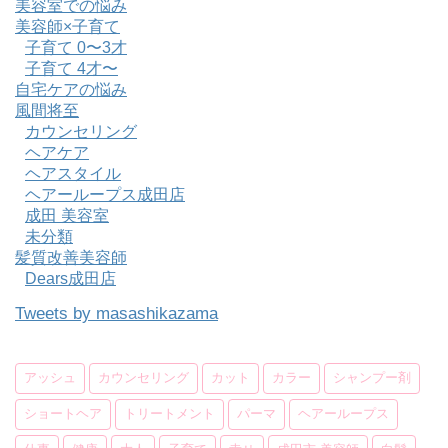
美容室での悩み
美容師×子育て
子育て 0〜3才
子育て 4才〜
自宅ケアの悩み
風間将至
カウンセリング
ヘアケア
ヘアスタイル
ヘアーループス成田店
成田 美容室
未分類
髪質改善美容師
Dears成田店
Tweets by masashikazama
アッシュ
カウンセリング
カット
カラー
シャンプー剤
ショートヘア
トリートメント
パーマ
ヘアーループス