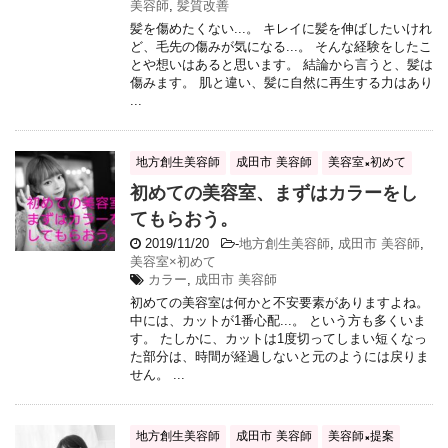
美容師
,
髪質改善
髪を傷めたくない...。 キレイに髪を伸ばしたいけれ
ど、毛先の傷みが気になる...。 そんな経験をしたこ
とや想いはあると思います。 結論から言うと、髪は
傷みます。 肌と違い、髪に自然に再生する力はあり
...
地方創生美容師
成田市 美容師
美容室×初めて
初めての美容室、まずはカラーをし
てもらおう。
2019/11/20
-
地方創生美容師
,
成田市 美容師
,
美容室×初めて
カラー
,
成田市 美容師
初めての美容室は何かと不安要素がありますよね。
中には、カットが1番心配...。 という方も多くいま
す。 たしかに、カットは1度切ってしまい短くなっ
た部分は、時間が経過しないと元のようには戻りま
せん。 ...
地方創生美容師
成田市 美容師
美容師×提案