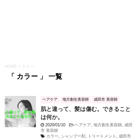
HOME
>
カラー
「 カラー 」 一覧
ヘアケア
地方創生美容師
成田市 美容師
肌と違って、髪は傷む。できること
は何か。
2020/01/10
-
ヘアケア
,
地方創生美容師
,
成田
市 美容師
カラー
,
シャンプー剤
,
トリートメント
,
成田市