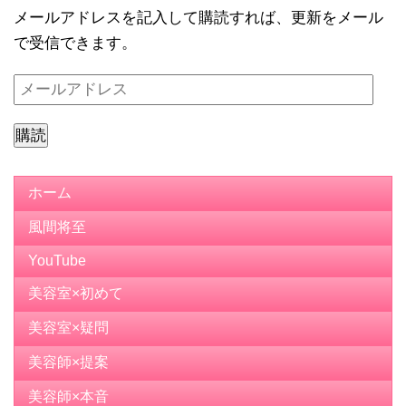
メールアドレスを記入して購読すれば、更新をメール
で受信できます。
メ
ー
ル
ア
ド
ホーム
レ
風間将至
ス
YouTube
美容室×初めて
美容室×疑問
美容師×提案
美容師×本音