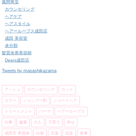
風間将至
カウンセリング
ヘアケア
ヘアスタイル
ヘアーループス成田店
成田 美容室
未分類
髪質改善美容師
Dears成田店
Tweets by masashikazama
アッシュ
カウンセリング
カット
カラー
シャンプー剤
ショートヘア
トリートメント
パーマ
ヘアーループス
仕事
健康
大人
子育て
幸せ
成田市 美容師
白髪
言葉
頭皮
食事