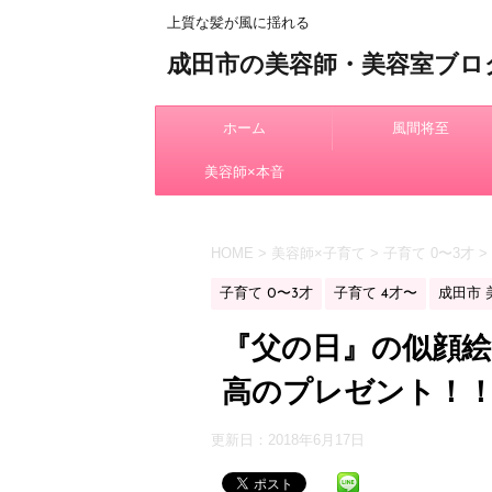
上質な髪が風に揺れる
成田市の美容師・美容室ブロ
ホーム
風間将至
美容師×本音
HOME
>
美容師×子育て
>
子育て 0〜3才
>
子育て 0〜3才
子育て 4才〜
成田市 
『父の日』の似顔
高のプレゼント！
更新日：
2018年6月17日