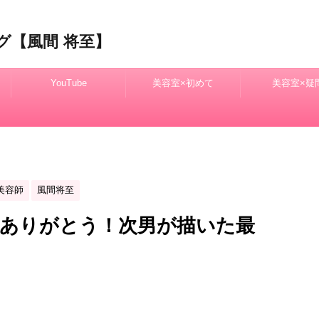
グ【風間 将至】
YouTube
美容室×初めて
美容室×疑
美容師
風間将至
絵ありがとう！次男が描いた最
！