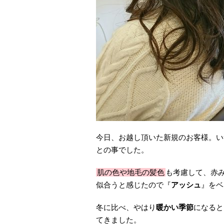
今日、お越し頂いた新規のお客様。い
との事でした。
肌の色や地毛の髪色
も考慮して、赤
似合うと感じたので『
アッシュ
』をベ
冬に比べ、やはり
暖かい季節
になると
てきました。