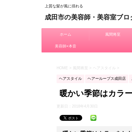
上質な髪が風に揺れる
成田市の美容師・美容室ブロ
ホーム
風間将至
美容師×本音
HOME
>
風間将至
>
ヘアスタイル
>
ヘアスタイル
ヘアーループス成田店
暖かい季節はカラ
更新日：
2018年4月30日