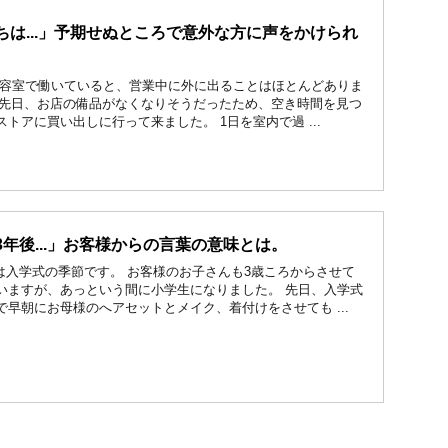
ちは...」予期せぬところで意外な方に声をかけられ
。
美容室で働いていると、営業中に外に出ることはほとんどありま
..が先日、お店の備品がなくなりそうだったため、空き時間を見つ
トアに買い出しに行って来ました。 1日を室内で過 ...
3年後...」お客様からの言葉の意味とは。
月は入学式の季節です。 お客様のお子さんも3歳ころからさせて
いますが、あっという間に小学生になりました。 先日、入学式
で早朝にお母様のへアセットとメイク、着付けをさせても ...