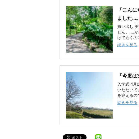
「こんに
ました...
買い出し 
せん。 .
けて近くのス
続きを見る
「今度は
入学式 4
いただいて
を迎えるの
続きを見る