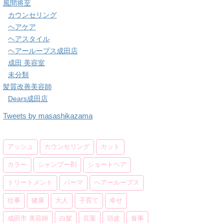
風間将至
カウンセリング
ヘアケア
ヘアスタイル
ヘアーループス成田店
成田 美容室
未分類
髪質改善美容師
Dears成田店
Tweets by masashikazama
アッシュ
カウンセリング
カット
カラー
シャンプー剤
ショートヘア
トリートメント
パーマ
ヘアーループス
仕事
健康
大人
子育て
幸せ
成田市 美容師
白髪
言葉
頭皮
食事