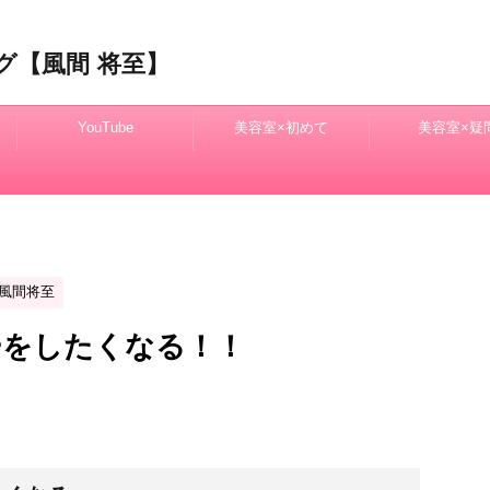
グ【風間 将至】
YouTube
美容室×初めて
美容室×疑
風間将至
ーをしたくなる！！