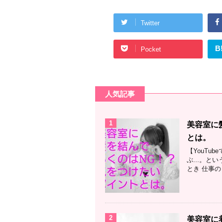
Twitter
B
Pocket
人気記事
1
美容室に
とは。
【YouTu
ぶ...。と
とき 仕事の
2
美容室に