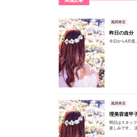
関連記事
風間将至
昨日の自分
今日から4月度
風間将至
理美容道甲
明日はスタッフのみ
楽しみです。 涙