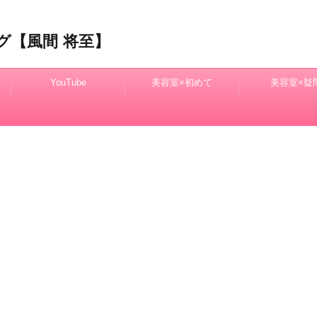
グ【風間 将至】
YouTube
美容室×初めて
美容室×疑