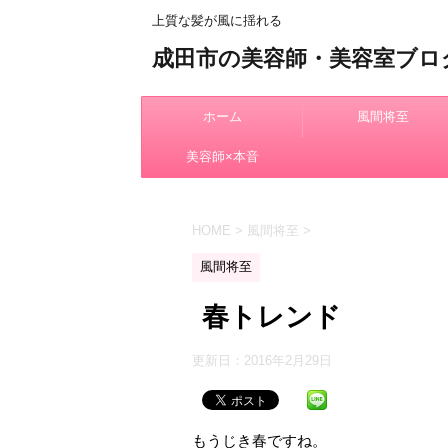
上質な髪が風に揺れる
成田市の美容師・美容室ブロ
ホーム
風間将至
美容師×本音
HOME
>
風間将至
>
風間将至
春トレンド
更新日：
2016年2月29日
もうじき春ですね。