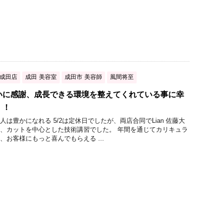
成田店
成田 美容室
成田市 美容師
風間将至
いに感謝、成長できる環境を整えてくれている事に幸
！！
は豊かになれる 5/2は定休日でしたが、両店合同でLian 佐藤大
、カットを中心とした技術講習でした。 年間を通じてカリキュラ
、お客様にもっと喜んでもらえる ...