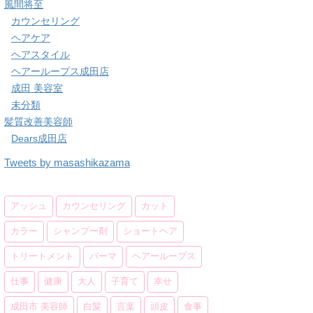
風間将至
カウンセリング
ヘアケア
ヘアスタイル
ヘアーループス成田店
成田 美容室
未分類
髪質改善美容師
Dears成田店
Tweets by masashikazama
アッシュ
カウンセリング
カット
カラー
シャンプー剤
ショートヘア
トリートメント
パーマ
ヘアーループス
仕事
健康
大人
子育て
幸せ
成田市 美容師
白髪
言葉
頭皮
食事