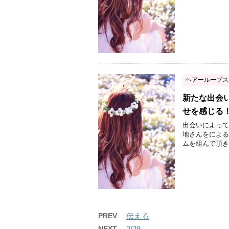
ヘアーループス
新たな出会
せを感じる
出会いによって人
地さんをによる
ムを組んで頂き
PREV
伝える
NEXT
2/29