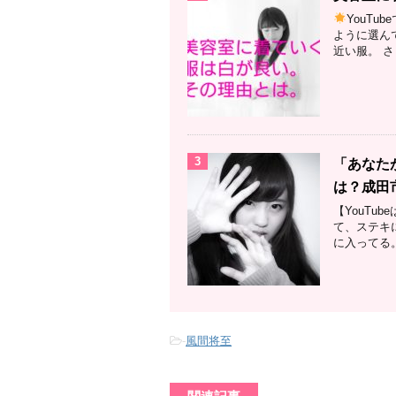
YouT
ように選ん
近い服。 さ
3
「あなた
は？成田
【YouTub
て、ステキ
に入ってる。
-
風間将至