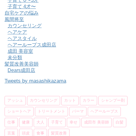
子育て 0〜3才
子育て 4才〜
自宅ケアの悩み
風間将至
カウンセリング
ヘアケア
ヘアスタイル
ヘアーループス成田店
成田 美容室
未分類
髪質改善美容師
Dears成田店
Tweets by masashikazama
アッシュ
カウンセリング
カット
カラー
シャンプー剤
ショートヘア
トリートメント
パーマ
ヘアーループス
仕事
健康
大人
子育て
幸せ
成田市 美容師
白髪
言葉
頭皮
食事
髪質改善