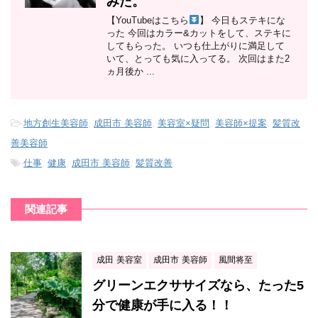
みた。
【YouTubeはこちら
】 今日もステキにな
った 今回はカラー&カットをして、ステキに
してもらった。 いつも仕上がりに満足して
いて、とっても気に入ってる。 次回はまた2
ヵ月後か ...
-
地方創生美容師
,
成田市 美容師
,
美容室×疑問
,
美容師×提案
,
髪質改
善美容師
-
仕事
,
健康
,
成田市 美容師
,
髪質改善
関連記事
成田 美容室
成田市 美容師
風間将至
グリーンエクササイズなら、たった5
分で健康が手に入る！！