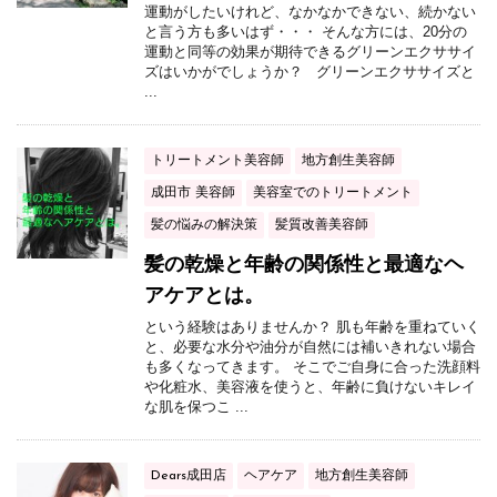
運動がしたいけれど、なかなかできない、続かない
と言う方も多いはず・・・ そんな方には、20分の
運動と同等の効果が期待できるグリーンエクササイ
ズはいかがでしょうか？ グリーンエクササイズと
...
トリートメント美容師
地方創生美容師
成田市 美容師
美容室でのトリートメント
髪の悩みの解決策
髪質改善美容師
髪の乾燥と年齢の関係性と最適なヘ
アケアとは。
という経験はありませんか？ 肌も年齢を重ねていく
と、必要な水分や油分が自然には補いきれない場合
も多くなってきます。 そこでご自身に合った洗顔料
や化粧水、美容液を使うと、年齢に負けないキレイ
な肌を保つこ ...
Dears成田店
ヘアケア
地方創生美容師