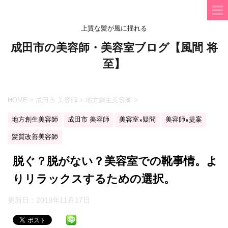
上質な髪が風に揺れる
成田市の美容師・美容室ブログ【風間 将
至】
HOME
>
成田市 美容師
>
地方創生美容師
>
地方創生美容師
成田市 美容師
美容室×疑問
美容師×提案
髪質改善美容師
脱ぐ？脱がない？美容室での靴事情。よ
りリラックスするための選択。
更新日：
2019年11月17日