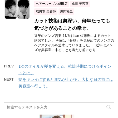
ヘアーループス成田店
成田 美容室
成田市 美容師
風間将至
カット技術は奥深い、何年たっても
気づきがあることの幸せ。
近年のメンズ需要 11/7はLian 佐藤氏によるカット
講習でした。 今回は「骨格」を見極めてのメンズの
ヘアスタイルを追求していきました。 近年はメン
ズが美容室に来ることも当たり前になり ...
PREV
1滴のオイルが髪を変える。乾燥時期につけるポイン
トとは。
NEXT
髪をキレイにすると運気が上がる。大切な日の前には
美容室へ行こう。