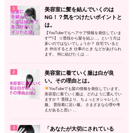
1
美容室に髪を結んでいくのは
NG！？気をつけたいポイントと
は。
【YouTubeでもヘアケア情報を発信していま
す^^⇩】 ☆普段から髪を結ぶ...。という方は
多いのではないでしょうか？ 自宅でいると
き 外出するとき 仕事のとき などがあげられ
ます。 特に結びたくは ...
2
美容室に着ていく服は白が良
い。その理由とは。
YouTubeでも髪の情報を発信しています。
美容室に着ていく服は、どのように選んでい
ますか？ 普段より、ちょっとオシャレした
服。 普段着に近い服。 さまざまな心理や考
えがあると思い ...
3
「あなたが大切にされている