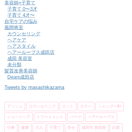
美容師×子育て
子育て 0〜3才
子育て 4才〜
自宅ケアの悩み
風間将至
カウンセリング
ヘアケア
ヘアスタイル
ヘアーループス成田店
成田 美容室
未分類
髪質改善美容師
Dears成田店
Tweets by masashikazama
アッシュ
カウンセリング
カット
カラー
シャンプー剤
ショートヘア
トリートメント
パーマ
ヘアーループス
仕事
健康
大人
子育て
幸せ
成田市 美容師
白髪