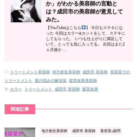
か」がわかる美容師の言動と
は？成田市の美容師が意見して
みた。
【YouTubeはこちら
】 今日もステキにな
った 今回はカラー&カットをして、ステキに
してもらった。 いつも仕上がりに満足して
いて、とっても気に入ってる。 次回はまた2
ヵ月後か ...
-
トリートメント美容師
,
地方創生美容師
,
成田市 美容師
,
美容室での
トリートメント
,
髪の悩みの解決策
,
髪質改善美容師
-
カラー
,
トリートメント
,
成田市 美容師
,
髪質改善
関連記事
地方創生美容師
成田市 美容師
美容室×疑問